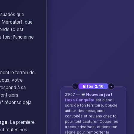
ersuadés que
de Mercator), que
monde (c'est
 fois, l'ancienne
ment le terrain de
 vous, votre
‹
›
Infos 2/16
rrespond à sa
ont alors
21/07 — 👑
Nouveau jeu !
Hexa Conquête
est dispo :
e" réponse déjà
sors de ton territoire, boucle
autour des hexagones
convoités et reviens chez toi
pour tout capturer. Coupe les
rage
. La première
traces adverses, et tiens ton
nt toutes nos
règne pour remporter la