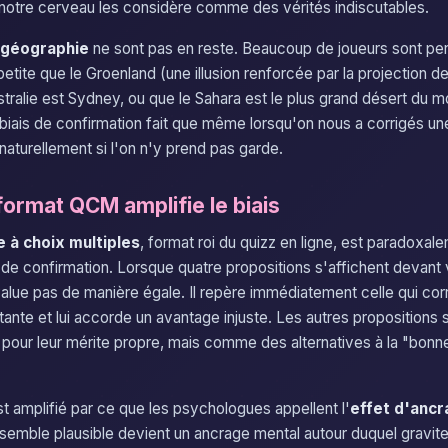
 notre cerveau les considère comme des vérités indiscutables.
géographie
ne sont pas en reste. Beaucoup de joueurs sont p
 petite que le Groenland (une illusion renforcée par la projection 
ustralie est Sydney, ou que le Sahara est le plus grand désert du 
 biais de confirmation fait que même lorsqu'on nous a corrigés une
naturellement si l'on n'y prend pas garde.
format QCM amplifie le biais
e à choix multiples
, format roi du quizz en ligne, est paradoxale
s de confirmation. Lorsque quatre propositions s'affichent devant
alue pas de manière égale. Il repère immédiatement celle qui co
ante et lui accorde un avantage injuste. Les autres propositions s
pour leur mérite propre, mais comme des alternatives à la "bonn
amplifié par ce que les psychologues appellent l'
effet d'anc
semble plausible devient un ancrage mental autour duquel gravite