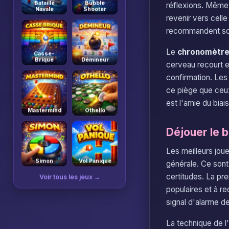
Bataille
Bubble
réflexions. Même 
Navale
Shooter
revenir vers cell
recommandent souv
Le
chronomètr
Casse-
Brique
Démineur
cerveau recourt e
confirmation. Les
ce piège que ceux
est l'amie du biai
Mastermind
Othello
Déjouer le b
Les meilleurs jou
Simon
Vol Panique
générale. Ce sont
certitudes. La pre
Voir tous les jeux →
populaires et à r
signal d'alarme d
La technique de l'