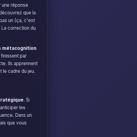
 une réponse
 découvrez que la
pas un (ça, c'est
. La correction du
a
métacognition
finissent par
te. Ils apprennent
 le cadre du jeu.
stratégique
. Si
nticiper les
quence. Dans un
iais que vous