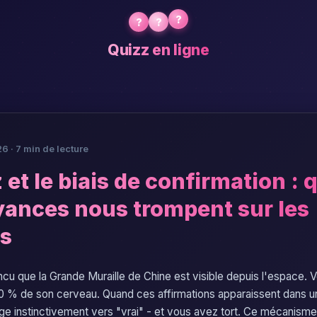
?
?
?
Quizz en ligne
26 · 7 min de lecture
 et le biais de confirmation :
yances nous trompent sur les
s
cu que la Grande Muraille de Chine est visible depuis l'espace.
e 10 % de son cerveau. Quand ces affirmations apparaissent dans 
rige instinctivement vers "vrai" - et vous avez tort. Ce mécanism