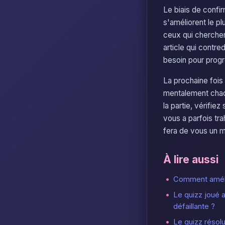
Le biais de confi
s'améliorent le p
ceux qui cherchen
article qui contr
besoin pour progr
La prochaine fois
mentalement chaqu
la partie, vérifie
vous a parfois tra
fera de vous un me
À lire aussi
Comment amélio
Le quizz joué 
défaillante ?
Le quizz résolu