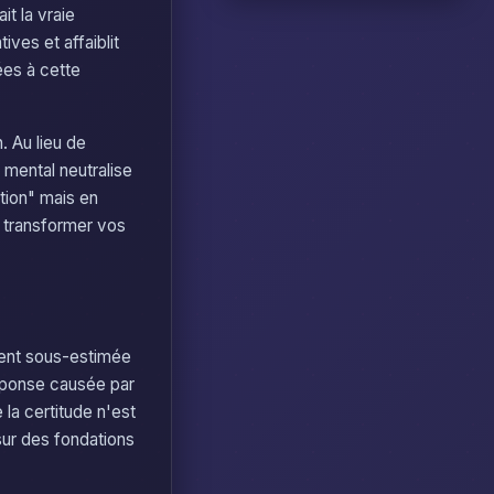
t la vraie
ves et affaiblit
ées à cette
. Au lieu de
mental neutralise
ation" mais en
t transformer vos
vent sous-estimée
éponse causée par
 la certitude n'est
sur des fondations