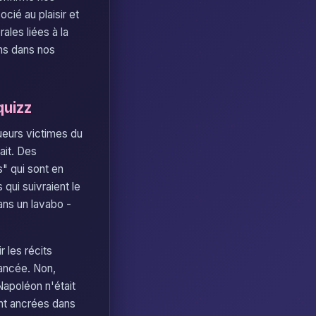
ié au plaisir et
ales liées à la
ns dans nos
quizz
ueurs victimes du
ait. Des
s" qui sont en
 qui suivraient le
dans un lavabo -
r les récits
uancée. Non,
Napoléon n'était
ent ancrées dans