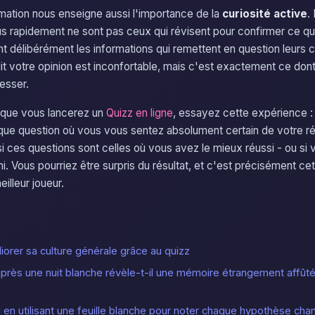
rmation nous enseigne aussi l'importance de la
curiosité active
.
lus rapidement ne sont pas ceux qui révisent pour confirmer ce qu'
t délibérément les informations qui remettent en question leurs ce
edit votre opinion est inconfortable, mais c'est exactement ce don
esser.
 que vous lancerez un
Quizz en ligne
, essayez cette expérience :
e question où vous vous sentez absolument certain de votre rép
z si ces questions sont celles où vous avez le mieux réussi - ou si 
hi. Vous pourriez être surpris du résultat, et c'est précisément cet
illeur joueur.
rer sa culture générale grâce au quizz
après une nuit blanche révèle-t-il une mémoire étrangement affût
 en utilisant une feuille blanche pour noter chaque hypothèse chan