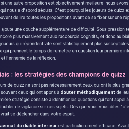
si une autre proposition est objectivement meilleure, nous avon
e qui nous a d'abord séduits. C'est pourquoi les joueurs de quizz
ent de lire toutes les propositions avant de se fixer sur une ré
e
ajoute une couche supplémentaire de difficulté. Sous pression te
ncore plus massivement aux raccourcis cognitifs, et donc au bia
 joueurs qui répondent vite sont statistiquement plus susceptibl
 qui prennent le temps de remettre en question leur première intu
s et l'ennemie de la réflexion.
iais : les stratégies des champions de quizz
eurs de quizz ne sont pas nécessairement ceux qui ont la plus gra
 souvent ceux qui ont appris à
douter méthodiquement
de leu
mière stratégie consiste à identifier les questions qui font appel
edoubler de vigilance sur ces sujets. Dès que vous vous dites "c'e
evrait se déclencher dans votre esprit.
avocat du diable intérieur
est particulièrement efficace. Avant