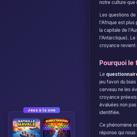
notre culture que
Les questions de
l'Afrique est plus
la capitale de l'A
l'Antarctique). Le
croyance revient 
Pourquoi le 
Le
questionnair
jeu favori du biai
cerveau ne les év
croyance préexist
évaluées non pas 
Jeux à la une
identifiée.
Ce phénomène est 
réponse qui nous 