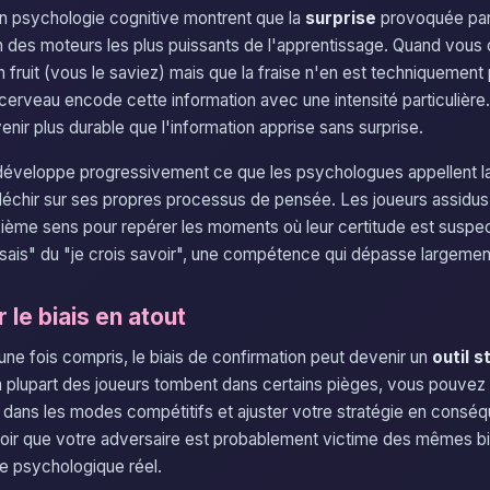
n psychologie cognitive montrent que la
surprise
provoquée par
un des moteurs les plus puissants de l'apprentissage. Quand vous
 fruit (vous le saviez) mais que la fraise n'en est techniquement 
 cerveau encode cette information avec une intensité particulière
enir plus durable que l'information apprise sans surprise.
 développe progressivement ce que les psychologues appellent l
éfléchir sur ses propres processus de pensée. Les joueurs assidus 
ième sens pour repérer les moments où leur certitude est suspec
e sais" du "je crois savoir", une compétence qui dépasse largement
le biais en atout
ne fois compris, le biais de confirmation peut devenir un
outil 
 plupart des joueurs tombent dans certains pièges, vous pouvez a
 dans les modes compétitifs et ajuster votre stratégie en consé
voir que votre adversaire est probablement victime des mêmes b
e psychologique réel.