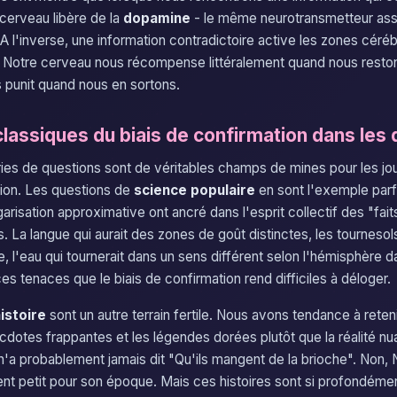
cerveau libère de la
dopamine
- le même neurotransmetteur assoc
 l'inverse, une information contradictoire active les zones cérébr
. Notre cerveau nous récompense littéralement quand nous resto
s punit quand nous en sortons.
lassiques du biais de confirmation dans les 
ies de questions sont de véritables champs de mines pour les jo
tion. Les questions de
science populaire
en sont l'exemple parf
risation approximative ont ancré dans l'esprit collectif des "fait
. La langue qui aurait des zones de goût distinctes, les tournesols
vie, l'eau qui tournerait dans un sens différent selon l'hémisphère 
s tenaces que le biais de confirmation rend difficiles à déloger.
istoire
sont un autre terrain fertile. Nous avons tendance à reteni
necdotes frappantes et les légendes dorées plutôt que la réalité n
n'a probablement jamais dit "Qu'ils mangent de la brioche". Non, 
ent petit pour son époque. Mais ces histoires sont si profondém