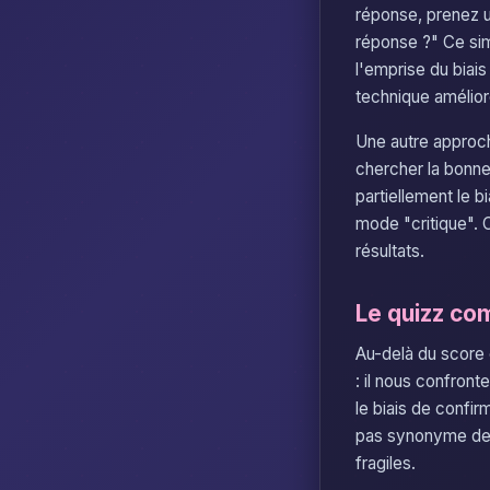
réponse, prenez u
réponse ?" Ce sim
l'emprise du biai
technique amélior
Une autre approc
chercher la bonne
partiellement le b
mode "critique". 
résultats.
Le quizz com
Au-delà du score
: il nous confron
le biais de confir
pas synonyme de v
fragiles.