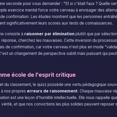
ne seconde pour vous demander : "Et si c'était faux ? Quelle serai
ple exercice mental force votre cerveau à envisager des alternati
s de confirmation. Les études montrent que les personnes entraîn
ent significativement leurs scores aux tests de connaissances.
he consiste à
raisonner par élimination
plutôt que par sélection
 réponse, cherchez les mauvaises. Cette inversion du processus 
iais de confirmation, car votre cerveau n'est plus en mode "valid
C'est un changement de perspective subtil mais puissant qui peu
me école de l'esprit critique
 et du classement, le quizz possède une vertu pédagogique sou
te à nos propres
erreurs de raisonnement
. Chaque mauvaise r
mation est une leçon d'humilité intellectuelle. Elle nous rappelle que
érité, et que nos convictions les plus solides peuvent reposer 