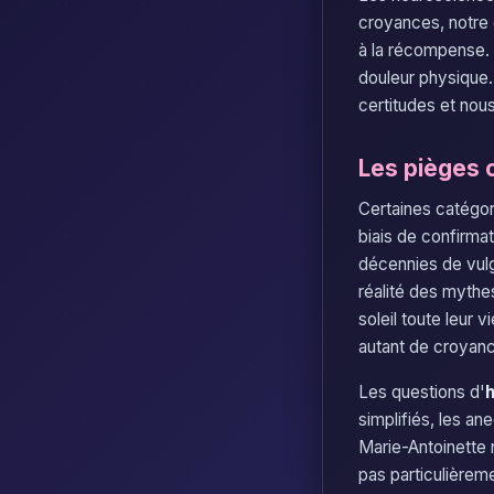
croyances, notre 
à la récompense. A
douleur physique
certitudes et nou
Les pièges c
Certaines catégor
biais de confirma
décennies de vulga
réalité des mythes
soleil toute leur 
autant de croyance
Les questions d'
h
simplifiés, les a
Marie-Antoinette 
pas particulièrem