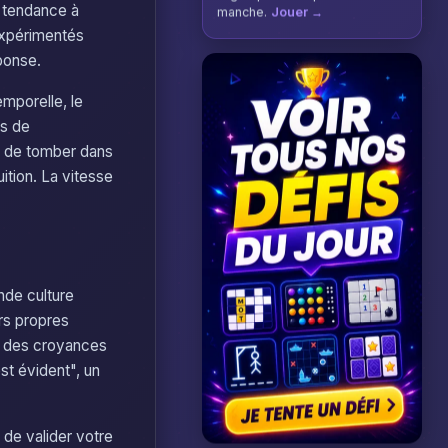
s tendance à
manche.
Jouer →
 expérimentés
ponse.
mporelle, le
is de
es de tomber dans
ition. La vitesse
nde culture
rs propres
 à des croyances
st évident", un
 de valider votre