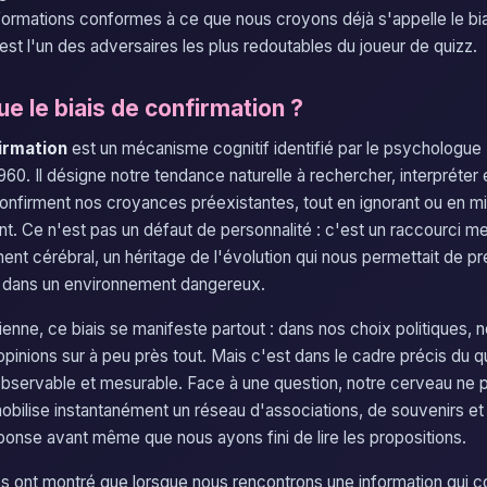
informations conformes à ce que nous croyons déjà s'appelle le bi
l est l'un des adversaires les plus redoutables du joueur de quizz.
e le biais de confirmation ?
irmation
est un mécanisme cognitif identifié par le psychologu
60. Il désigne notre tendance naturelle à rechercher, interpréter
confirment nos croyances préexistantes, tout en ignorant ou en mi
nt. Ce n'est pas un défaut de personnalité : c'est un raccourci me
ent cérébral, un héritage de l'évolution qui nous permettait de p
s dans un environnement dangereux.
ienne, ce biais se manifeste partout : dans nos choix politiques,
opinions sur à peu près tout. Mais c'est dans le cadre précis du qu
observable et mesurable. Face à une question, notre cerveau ne p
mobilise instantanément un réseau d'associations, de souvenirs e
éponse avant même que nous ayons fini de lire les propositions.
 ont montré que lorsque nous rencontrons une information qui c