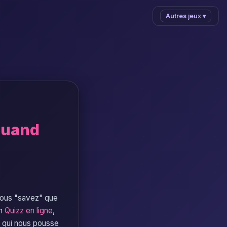
Autres jeux ▾
 quand
 Vous "savez" que
un
Quizz en ligne
,
e qui nous pousse